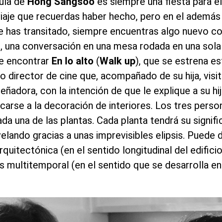
cula de
Hong Sangsoo
es siempre una fiesta para el
viaje que recuerdas haber hecho, pero en el además
 has transitado, siempre encuentras algo nuevo co
o, una conversación en una mesa rodada en una sol
e encontrar
En lo alto
(
Walk up
), que se estrena e
o director de cine que, acompañado de su hija, visit
ñadora, con la intención de que le explique a su hij
carse a la decoración de interiores. Los tres person
cada una de las plantas. Cada planta tendrá su signif
velando gracias a unas imprevisibles elipsis. Puede 
rquitectónica (en el sentido longitudinal del edifici
 es multitemporal (en el sentido que se desarrolla e