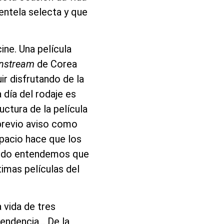
ientela selecta y que
ine. Una película
nstream
de Corea
r disfrutando de la
 día del rodaje es
uctura de la película
 previo aviso como
pacio hace que los
ando entendemos que
timas películas del
 vida de tres
pendencia… De la