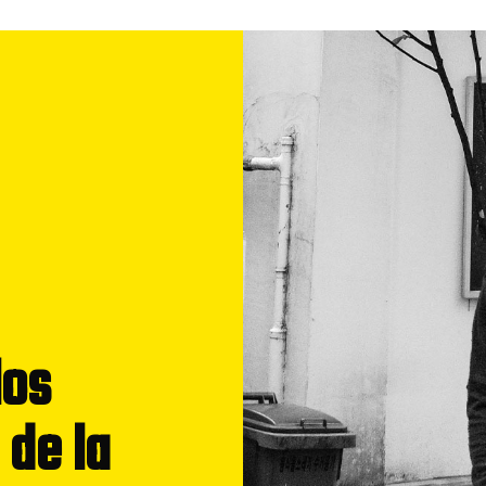
los
 de la