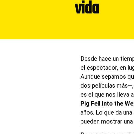
vida
Desde hace un tiemp
el espectador, en luga
Aunque sepamos que 
dos películas más—, 
es el que nos lleva 
Pig Fell Into the Wel
años. Lo que da una
pueden mostrar una t