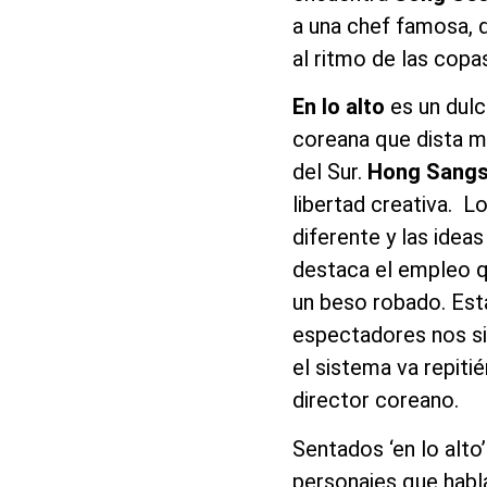
a una chef famosa, q
al ritmo de las copa
En lo alto
es un dulc
coreana que dista m
del Sur.
Hong Sang
libertad creativa. L
diferente y las ideas
destaca el empleo qu
un beso robado. Est
espectadores nos s
el sistema va repiti
director coreano.
Sentados ‘en lo alto
personajes que habla