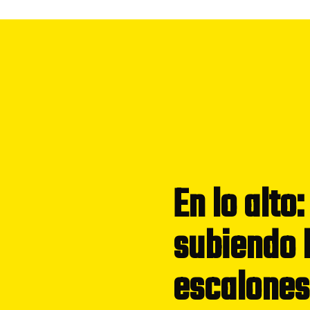
En lo alto:
subiendo 
escalones