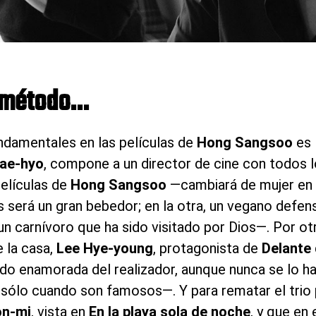
y método…
undamentales en las películas de
Hong Sangsoo
es 
ae-hyo
, compone a un director de cine con todos l
películas de
Hong Sangsoo
—cambiará de mujer en 
as será un gran bebedor; en la otra, un vegano defens
, un carnívoro que ha sido visitado por Dios—. Por otr
 la casa,
Lee Hye-young
, protagonista de
Delante 
o enamorada del realizador, aunque nunca se lo ha d
… sólo cuando son famosos—. Y para rematar el trio
on-mi
, vista en
En la playa sola de noche
, y que en