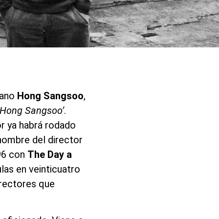
eano
Hong Sangsoo
,
e Hong Sangsoo’
.
or ya habrá rodado
nombre del director
996 con
The Day a
ulas en veinticuatro
irectores que