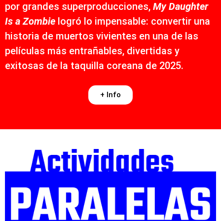
por grandes superproducciones,
My Daughter
Is a Zombie
logró lo impensable: convertir una
historia de muertos vivientes en una de las
películas más entrañables, divertidas y
exitosas de la taquilla coreana de 2025.
+ Info