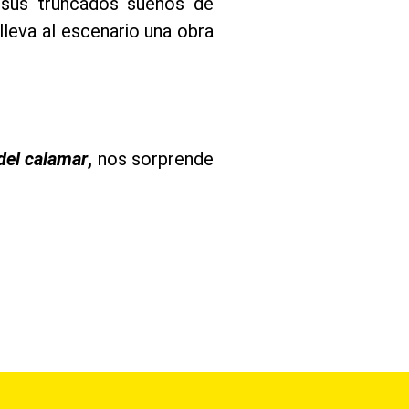
, sus truncados sueños de
lleva al escenario una obra
 del calamar
,
nos sorprende